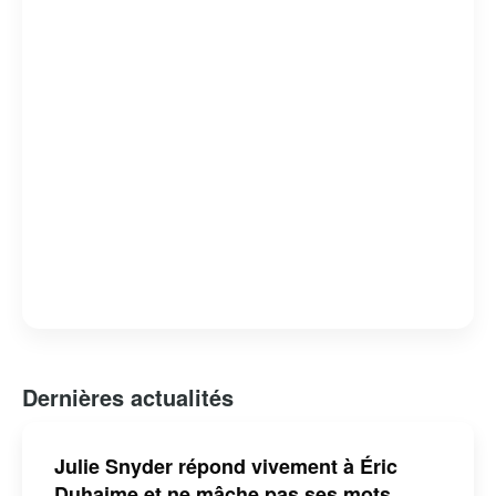
alternative aux partis traditionnels, en mettant l’accent sur
la réduction de l’intervention de l’État et la promotion des
libertés économiques et individuelles.
Dernières actualités
Julie Snyder répond vivement à Éric
Duhaime et ne mâche pas ses mots