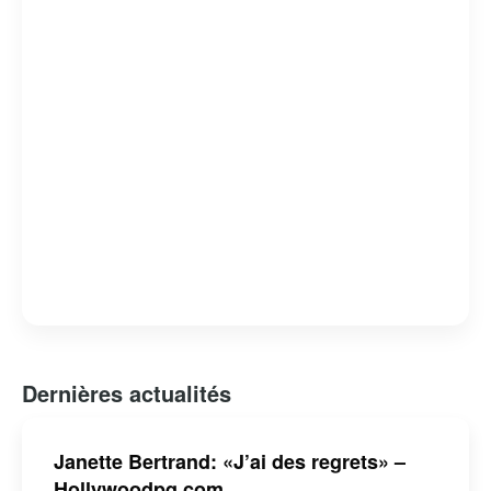
Québec et l’Ordre du Canada, en reconnaissance de son
impact durable sur la société. Toujours active, elle
continue de s’exprimer sur des enjeux contemporains,
faisant d’elle une voix respectée et influente.
Dernières actualités
Janette Bertrand: «J’ai des regrets» –
Hollywoodpq.com