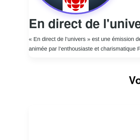
En direct de l'univ
« En direct de l’univers » est une émission 
animée par l’enthousiaste et charismatique F
d’une personnalité publique à travers la mus
musicales interprétées par des artistes qu’i
Vo
des anecdotes personnelles, créant une atmos
grâce à son approche humaine et touchante,
invités. L’émission est devenue un rendez-vo
dans le paysage télévisuel québécois.