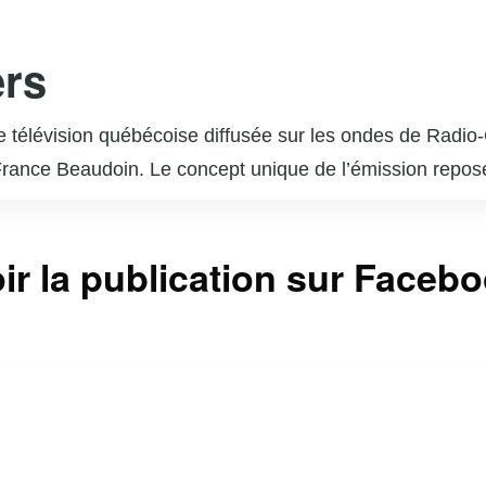
ers
de télévision québécoise diffusée sur les ondes de Radi
rance Beaudoin. Le concept unique de l’émission repose s
ique. Chaque épisode est une surprise pour l’invité, qui
l admire ou qui ont marqué des moments clés de sa vie. 
ir la publication sur Faceb
phère émotive et authentique. « En direct de l’univers 
 et a reçu de nombreux éloges pour sa capacité à révél
us incontournable pour les amateurs de musique et de bel