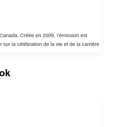
o-Canada. Créée en 2009, l’émission est
ur la célébration de la vie et de la carrière
 découvre en direct des performances
Les chansons choisies sont souvent liées à
ook
» a su captiver le cœur des téléspectateurs
er des facettes intimes et méconnues de ses
les histoires, consolidant ainsi sa place