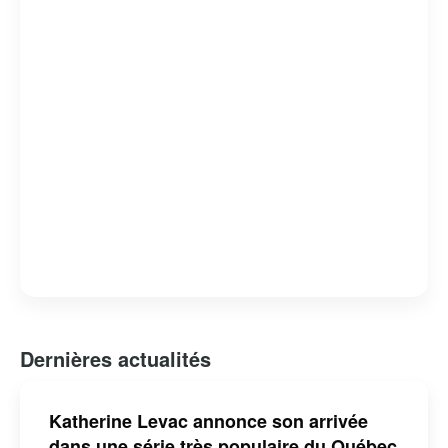
Son humour intelligent et son charisme naturel continuent
de séduire un large public, faisant d’elle une figure
incontournable du paysage culturel québécois.
Dernières actualités
Katherine Levac annonce son arrivée
dans une série très populaire du Québec