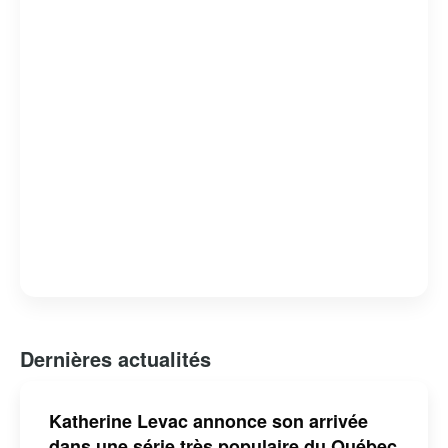
Son humour intelligent et son charisme naturel continuent
de séduire un large public, faisant d’elle une figure
incontournable du paysage culturel québécois.
Dernières actualités
Katherine Levac annonce son arrivée
dans une série très populaire du Québec