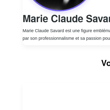
Marie Claude Sava
Marie Claude Savard est une figure emblémat
par son professionnalisme et sa passion pou
se faire un nom à la télévision. Elle a animé 
dynamique et sa capacité à poser les bonnes q
Vo
Claude est également une auteure accomplie
importantes. Son parcours est marqué par un
Marie Claude Savard continue d’influencer et