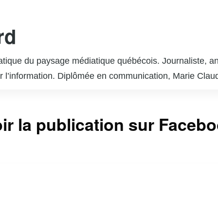
rd
ique du paysage médiatique québécois. Journaliste, ani
r l’information. Diplômée en communication, Marie Claude
plusieurs émissions populaires, abordant des sujets variés 
uestions lui ont valu l’admiration du public et de ses pa
ir la publication sur Faceb
, ayant publié plusieurs ouvrages qui reflètent son en
e constante quête de vérité et une volonté de donner une
 d’inspirer par son dévouement et son intégrité professi