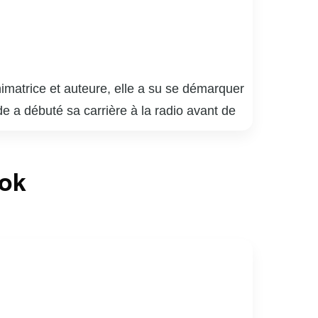
matrice et auteure, elle a su se démarquer
 a débuté sa carrière à la radio avant de
allant de l’actualité à la culture. Son style
irs. En plus de son travail à l’écran, Marie
ook
gagement envers des causes sociales
 voix à ceux qui en ont le plus besoin.
onnelle.