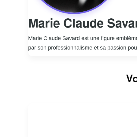
Marie Claude Sava
Marie Claude Savard est une figure emblémat
par son professionnalisme et sa passion pou
se faire un nom à la télévision. Elle a animé 
dynamique et sa capacité à poser les bonnes q
Vo
Claude est également une auteure accomplie
importantes. Son parcours est marqué par un
Marie Claude Savard continue d’influencer et