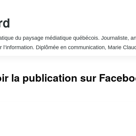
rd
ique du paysage médiatique québécois. Journaliste, ani
r l’information. Diplômée en communication, Marie Claude
plusieurs émissions populaires, abordant des sujets variés 
uestions lui ont valu l’admiration du public et de ses pa
ir la publication sur Faceb
, ayant publié plusieurs ouvrages qui reflètent son en
e constante quête de vérité et une volonté de donner une
 d’inspirer par son dévouement et son intégrité professi