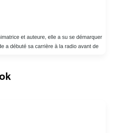
matrice et auteure, elle a su se démarquer
 a débuté sa carrière à la radio avant de
allant de l’actualité à la culture. Son style
irs. En plus de son travail à l’écran, Marie
ook
gagement envers des causes sociales
 voix à ceux qui en ont le plus besoin.
onnelle.