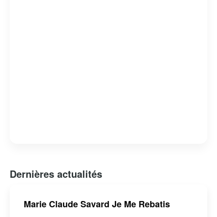
de donner une voix à ceux qui en ont le plus besoin.
Marie Claude Savard continue d’influencer et d’inspirer
par son dévouement et son intégrité professionnelle.
Dernières actualités
Marie Claude Savard Je Me Rebatis