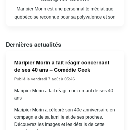
Maripier Morin est une personnalité médiatique
québécoise reconnue pour sa polyvalence et son
charisme. Née le 7 juillet 1986 à Rivière-du-Loup, elle a
débuté sa carrière en tant que participante à l’émission
de téléréalité « Occupation Double » en 2006.
Dernières actualités
Rapidement, elle a su se démarquer et a poursuivi sa
carrière à la télévision en tant qu’animatrice et
Maripier Morin a fait réagir concernant
chroniqueuse. Maripier a animé plusieurs émissions
de ses 40 ans – Comédie Geek
populaires, dont « La Voix Junior » et « Maripier! », son
Publié le vendredi 7 août à 05:46
propre talk-show. En plus de sa carrière télévisuelle, elle
a également fait des incursions dans le monde du cinéma
Maripier Morin a fait réagir concernant de ses 40
ans
et de la mode, lançant sa propre ligne de vêtements.
Malgré quelques controverses, Maripier Morin reste une
Maripier Morin a célébré son 40e anniversaire en
figure influente du paysage médiatique québécois,
compagnie de sa famille et de ses proches.
appréciée pour son authenticité et son dynamisme.
Découvrez les images et les détails de cette