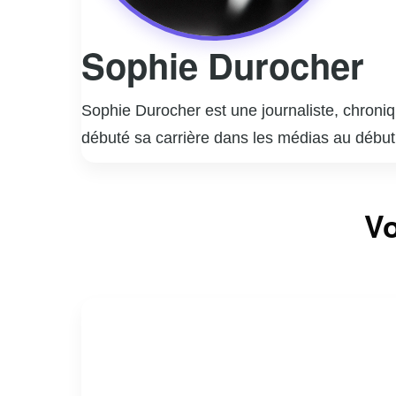
Sophie Durocher
Sophie Durocher est une journaliste, chroni
débuté sa carrière dans les médias au débu
médiatique québécois. Durocher est surtout 
allant de la politique à la culture populaire. 
Vo
plusieurs émissions de débat. Mariée à l’ani
un duo dynamique et controversé. Sophie Duro
position polarisent souvent l’opinion publiqu
autant d’admirateurs que de détracteurs.