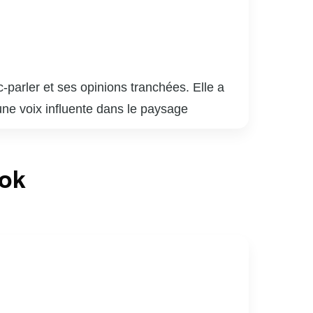
parler et ses opinions tranchées. Elle a
ne voix influente dans le paysage
azines, où elle aborde des sujets variés
 la radio, où elle anime et participe à
ook
uvent la scène médiatique avec lui, formant
xion et le débat, même si ses prises de
éfendre ses convictions, ce qui lui a valu