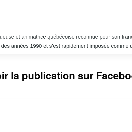
queuse et animatrice québécoise reconnue pour son franc-
t des années 1990 et s’est rapidement imposée comme u
connue pour ses chroniques dans divers journaux et mag
Elle est également une figure régulière à la télévision et à
ir la publication sur Faceb
mateur et producteur Richard Martineau, elle partage so
cher est appréciée pour sa capacité à susciter la réfle
e. Sa carrière est marquée par une volonté constante de d