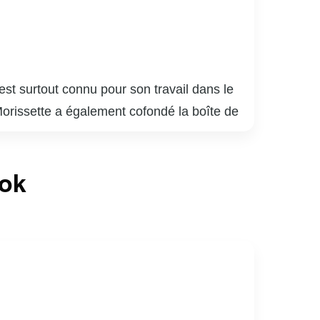
 est surtout connu pour son travail dans le
rissette a également cofondé la boîte de
teur et de producteur, il est reconnu pour
à l’humoriste Véronique Cloutier, le couple
ook
owbiz québécois. Louis Morissette est
nsibilité.