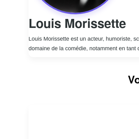
Louis Morissette
Louis Morissette est un acteur, humoriste, sc
domaine de la comédie, notamment en tant 
production KOTV, qui a produit plusieurs émi
son travail de scénariste, ayant contribué à 
Vo
est souvent sous les feux de la rampe et est
apprécié pour son humour incisif et sa capaci