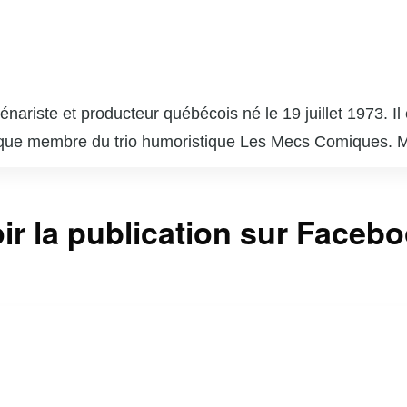
énariste et producteur québécois né le 19 juillet 1973. Il
que membre du trio humoristique Les Mecs Comiques. Mo
ssions populaires au Québec. En plus de ses talents d’ac
des projets tels que « Les Simone » et « Plan B ». Marié 
ir la publication sur Faceb
 considéré comme l’un des duos les plus influents du sh
té à aborder des sujets de société avec intelligence et se