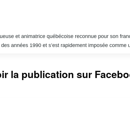
queuse et animatrice québécoise reconnue pour son franc-
t des années 1990 et s’est rapidement imposée comme u
connue pour ses chroniques dans divers journaux et mag
Elle est également une figure régulière à la télévision et à
ir la publication sur Faceb
mateur et producteur Richard Martineau, elle partage so
cher est appréciée pour sa capacité à susciter la réfle
e. Sa carrière est marquée par une volonté constante de d