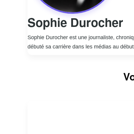
Sophie Durocher
Sophie Durocher est une journaliste, chroni
débuté sa carrière dans les médias au débu
médiatique québécois. Durocher est surtout 
allant de la politique à la culture populaire. 
Vo
plusieurs émissions de débat. Mariée à l’ani
un duo dynamique et controversé. Sophie Duro
position polarisent souvent l’opinion publiqu
autant d’admirateurs que de détracteurs.