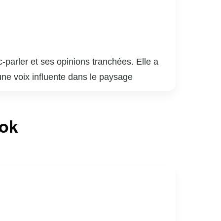
parler et ses opinions tranchées. Elle a
ne voix influente dans le paysage
azines, où elle aborde des sujets variés
 la radio, où elle anime et participe à
ook
uvent la scène médiatique avec lui, formant
xion et le débat, même si ses prises de
éfendre ses convictions, ce qui lui a valu