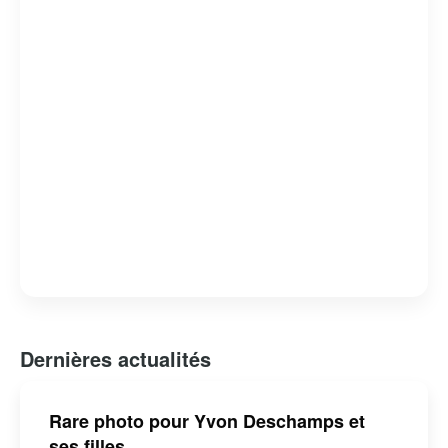
culture québécoise. Son héritage continue d’influencer
les nouvelles générations d’humoristes et de penseurs.
Dernières actualités
Rare photo pour Yvon Deschamps et
ses filles