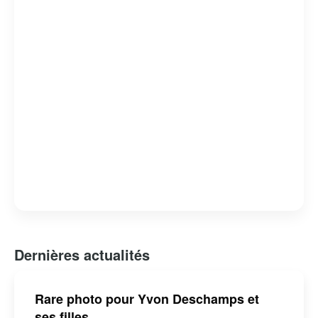
culture québécoise. Son héritage continue d’influencer
les nouvelles générations d’humoristes et de penseurs.
Dernières actualités
Rare photo pour Yvon Deschamps et
ses filles