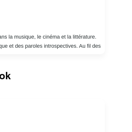
s la musique, le cinéma et la littérature.
ue et des paroles introspectives. Au fil des
ant sa place sur la scène musicale
derrière la caméra. Elle a participé à divers
ook
ts ne s’arrête pas là; elle a également
 parcours artistique diversifié témoigne de
érentes formes d’art.