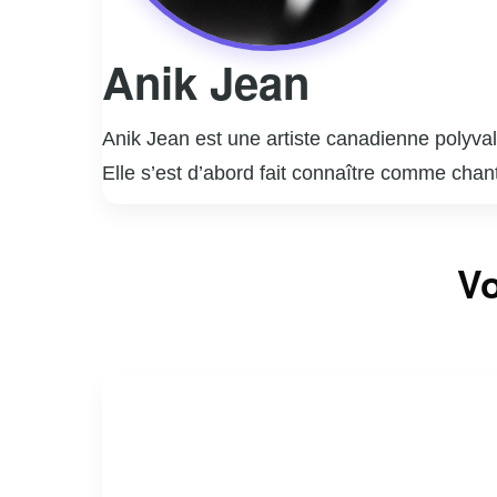
Anik Jean
Anik Jean est une artiste canadienne polyval
Elle s’est d’abord fait connaître comme chant
années, Anik a sorti plusieurs albums qui ont 
québécoise.
En plus de sa carrière musicale, Anik Jean s
Vo
projets cinématographiques, démontrant son ta
exploré l’écriture, publiant des œuvres littéra
Anik Jean est une figure inspirante, connue p
son engagement envers l’expression personnel