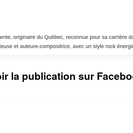
ente, originaire du Québec, reconnue pour sa carrière dan
euse et auteure-compositrice, avec un style rock énergiq
été bien accueillis par la critique et le public, consolid
’est aventurée dans le monde du cinéma, tant devant que 
ir la publication sur Faceb
lent d’actrice et de réalisatrice. Sa passion pour les ar
ires qui reflètent sa créativité et sa profondeur artistique.
our sa détermination et sa capacité à se réinventer. Son
le et son désir de toucher un large public à travers diff