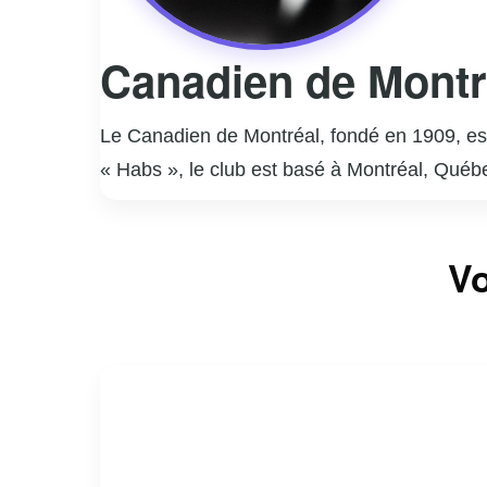
Canadien de Montr
Le Canadien de Montréal, fondé en 1909, es
« Habs », le club est basé à Montréal, Québ
détient le record du plus grand nombre de c
légendes du hockey comme Maurice Richard, J
Vo
Canadien, un « C » rouge avec un « H » au ce
de fans passionnés et dévoués, non seulemen