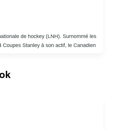
 nationale de hockey (LNH). Surnommé les
4 Coupes Stanley à son actif, le Canadien
e est reconnue pour sa riche histoire, ses
a culture sportive canadienne. Le logo du
ook
sport. Le club continue d’attirer une base
ier.