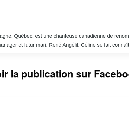
magne, Québec, est une chanteuse canadienne de renom
anager et futur mari, René Angélil. Céline se fait conn
anglophone dans les années 1990. Son album « Falling i
 », la propulsent au rang de superstar mondiale. Avec un
ir la publication sur Faceb
u plus de 200 millions d’albums à travers le monde. Céli
cords d’affluence. En plus de sa carrière musicale, elle
a perte de son mari en 2016, Céline continue de captiver