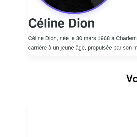
Céline Dion
Céline Dion, née le 30 mars 1968 à Charle
carrière à un jeune âge, propulsée par son m
francophones avant de conquérir le marché 
Will Go On » (1997), thème du film « Titanic
Vo
d’interprétation exceptionnelle, elle a vend
résidences à Las Vegas, qui ont battu des re
charité. Malgré des défis personnels, dont l