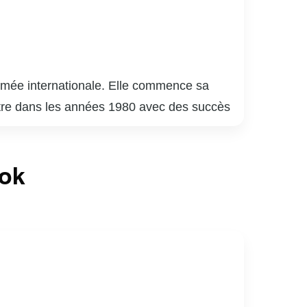
mée internationale. Elle commence sa
aître dans les années 1980 avec des succès
nto You » (1996) et la chanson « My Heart
e voix puissante et une capacité
ook
ne Dion est également connue pour ses
 est impliquée dans diverses œuvres de
 le public avec sa musique et son charisme.