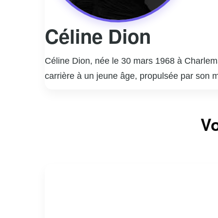
Céline Dion
Céline Dion, née le 30 mars 1968 à Charle
carrière à un jeune âge, propulsée par son m
francophones avant de conquérir le marché 
Will Go On » (1997), thème du film « Titanic
Vo
d’interprétation exceptionnelle, elle a vend
résidences à Las Vegas, qui ont battu des re
charité. Malgré des défis personnels, dont l