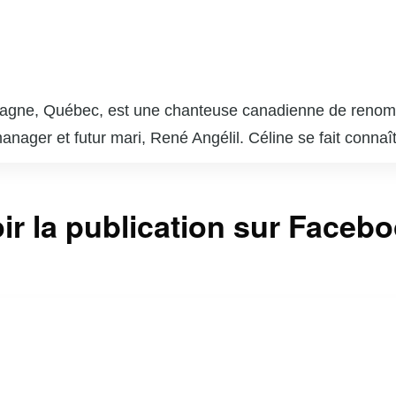
magne, Québec, est une chanteuse canadienne de renom
anager et futur mari, René Angélil. Céline se fait conn
anglophone dans les années 1990. Son album « Falling i
 », la propulsent au rang de superstar mondiale. Avec un
ir la publication sur Faceb
u plus de 200 millions d’albums à travers le monde. Céli
cords d’affluence. En plus de sa carrière musicale, elle
a perte de son mari en 2016, Céline continue de captiver