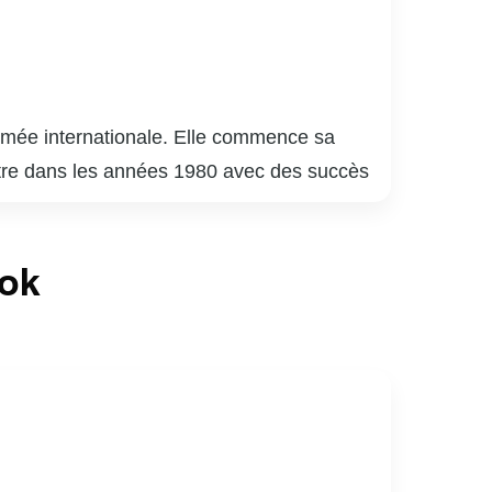
mée internationale. Elle commence sa
aître dans les années 1980 avec des succès
nto You » (1996) et la chanson « My Heart
e voix puissante et une capacité
ook
ne Dion est également connue pour ses
 est impliquée dans diverses œuvres de
 le public avec sa musique et son charisme.