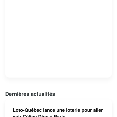
œuvres de charité. Malgré des défis personnels, dont la
perte de son mari en 2016, Céline continue de captiver le
public avec sa musique et son charisme.
Dernières actualités
Loto-Québec lance une loterie pour aller
voir Céline Dion à Paris