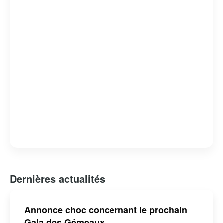
suscite un grand intérêt médiatique, renforçant ainsi
l’importance et l’influence de la production télévisuelle
francophone au Canada.
Dernières actualités
Annonce choc concernant le prochain
Gala des Gémeaux