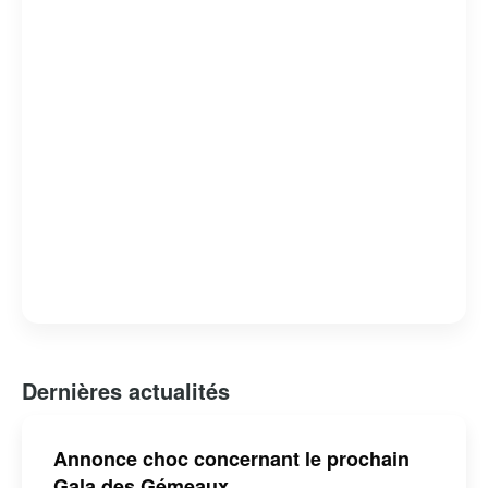
suscite un grand intérêt médiatique, renforçant ainsi
l’importance et l’influence de la production télévisuelle
francophone au Canada.
Dernières actualités
Annonce choc concernant le prochain
Gala des Gémeaux