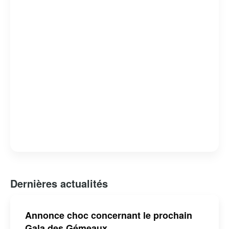
suscite un grand intérêt médiatique, renforçant ainsi
l’importance et l’influence de la production télévisuelle
francophone au Canada.
Dernières actualités
Annonce choc concernant le prochain
Gala des Gémeaux