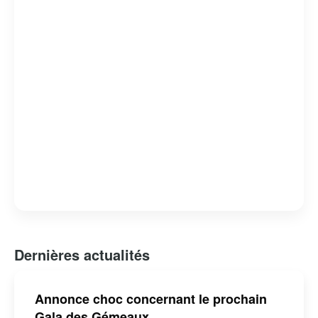
suscite un grand intérêt médiatique, renforçant ainsi
l’importance et l’influence de la production télévisuelle
francophone au Canada.
Dernières actualités
Annonce choc concernant le prochain
Gala des Gémeaux