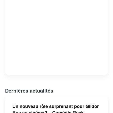
québécoise est indéniable, et il continue d’influencer et
d’inspirer de nombreux artistes et fans.
Dernières actualités
Un nouveau rôle surprenant pour Gildor
Roy au cinéma? – Comédie Geek