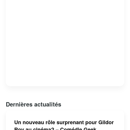
québécoise est indéniable, et il continue d’influencer et
d’inspirer de nombreux artistes et fans.
Dernières actualités
Un nouveau rôle surprenant pour Gildor
Roy au cinéma? – Comédie Geek