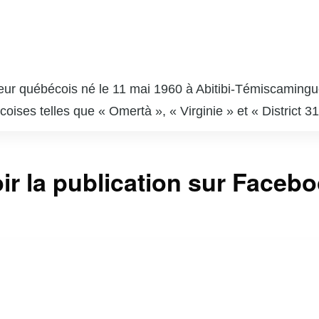
eur québécois né le 11 mai 1960 à Abitibi-Témiscamingue.
ses telles que « Omertà », « Virginie » et « District 31 
re emblématique du paysage culturel québécois. En plus d
sortant plusieurs albums qui ont été bien accueillis par 
ir la publication sur Faceb
pprécié, notamment à la radio et à la télévision. Gildo
onnages diversifiés avec authenticité. Sa contribution à l
x artistes et fans.