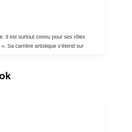
 Il est surtout connu pour ses rôles
». Sa carrière artistique s’étend sur
e sa carrière d’acteur, Gildor Roy a
le public. Son charisme et sa polyvalence lui
ook
r Roy est reconnu pour son talent, sa voix
a culture québécoise est indéniable, et il