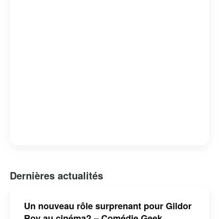
québécoise est indéniable, et il continue d’influencer et
d’inspirer de nombreux artistes et fans.
Dernières actualités
Un nouveau rôle surprenant pour Gildor
Roy au cinéma? – Comédie Geek