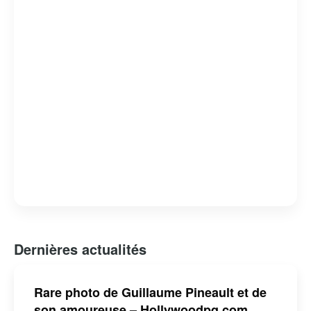
en tant qu’artiste, explorant de nouveaux formats et
projets, tout en restant fidèle à son style unique et à son
engagement envers l’humour de qualité.
Dernières actualités
Rare photo de Guillaume Pineault et de
son amoureuse – Hollywoodpq.com