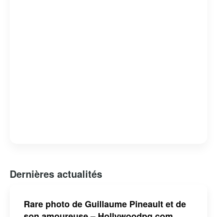
en tant qu’artiste, explorant de nouveaux formats et
projets, tout en restant fidèle à son style unique et à son
engagement envers l’humour de qualité.
Dernières actualités
Rare photo de Guillaume Pineault et de
son amoureuse – Hollywoodpq.com