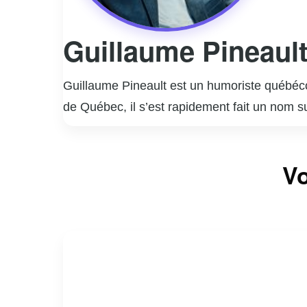
Guillaume Pineaul
Guillaume Pineault est un humoriste québécoi
de Québec, il s’est rapidement fait un nom s
une touche d’originalité. Pineault a su capt
humoristiques sur la société moderne. En plus
Vo
ainsi sa présence dans le paysage médiatique
large public et de se démarquer dans un mili
formats et projets, tout en restant fidèle à 