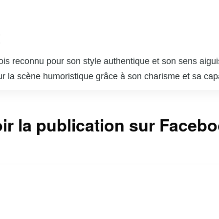
t
s reconnu pour son style authentique et son sens aiguisé
ur la scène humoristique grâce à son charisme et sa cap
iver son public par ses performances sur scène, où il mél
 de ses spectacles, il participe régulièrement à des émi
ir la publication sur Faceb
 québécois. Son approche humoristique, à la fois accessi
eu compétitif. Guillaume Pineault continue d’évoluer en t
son style unique et à son engagement envers l’humour de q