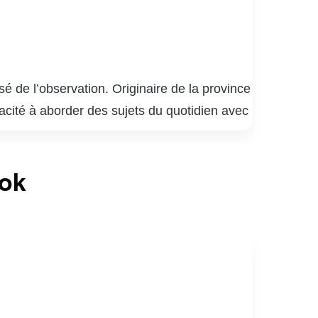
 de l’observation. Originaire de la province
acité à aborder des sujets du quotidien avec
ange anecdotes personnelles et réflexions
ssions de radio et de télévision, consolidant
ook
ble et réfléchie, lui a permis de toucher un
ant qu’artiste, explorant de nouveaux
ualité.