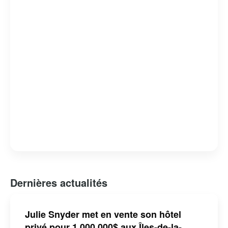
avion ou par ferry, cet archipel enchanteur est une
destination prisée pour ceux qui cherchent à se
reconnecter avec la nature et à découvrir une
communauté chaleureuse et accueillante.
Dernières actualités
Julie Snyder met en vente son hôtel
privé pour 1 000 000$ aux Îles-de-la-