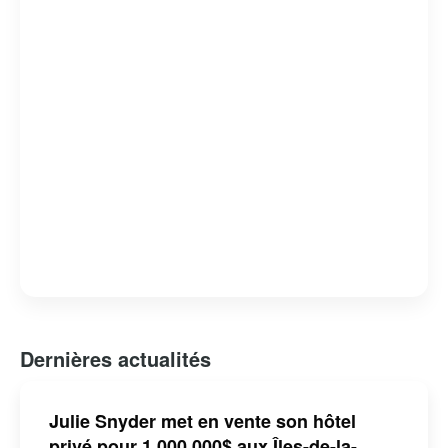
avion ou par ferry, cet archipel enchanteur est une
destination prisée pour ceux qui cherchent à se
reconnecter avec la nature et à découvrir une
communauté chaleureuse et accueillante.
Dernières actualités
Julie Snyder met en vente son hôtel
privé pour 1 000 000$ aux Îles-de-la-