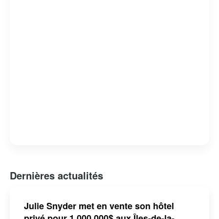
avion ou par ferry, cet archipel enchanteur est une
destination prisée pour ceux qui cherchent à se
reconnecter avec la nature et à découvrir une
communauté chaleureuse et accueillante.
Dernières actualités
Julie Snyder met en vente son hôtel
privé pour 1 000 000$ aux Îles-de-la-