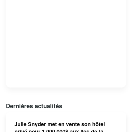
avion ou par ferry, cet archipel enchanteur est une
destination prisée pour ceux qui cherchent à se
reconnecter avec la nature et à découvrir une
communauté chaleureuse et accueillante.
Dernières actualités
Julie Snyder met en vente son hôtel
privé pour 1 000 000$ aux Îles-de-la-