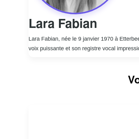
Lara Fabian
Lara Fabian, née le 9 janvier 1970 à Etterbe
voix puissante et son registre vocal impress
album éponyme, mais c’est avec son deuxièm
ensuite conquis le marché international avec
Lara Fabian a vendu plus de 20 millions d’al
Vo
Elle chante en plusieurs langues, dont le franç
En plus de sa carrière musicale, elle a égal
pour son talent artistique, mais aussi pour 