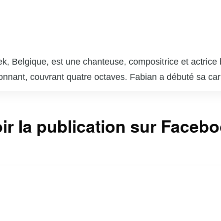
ek, Belgique, est une chanteuse, compositrice et actric
ionnant, couvrant quatre octaves. Fabian a débuté sa car
e album, « Carpe Diem » (1994), qu’elle a connu un suc
 des titres comme « I Will Love Again » et « Adagio ».
bums à travers le monde et a reçu de nombreux prix et di
ir la publication sur Faceb
ais, l’anglais, l’italien, l’espagnol et le portugais, ce qui
ement participé à des projets de télévision et de cinéma
son engagement humanitaire, soutenant diverses causes so