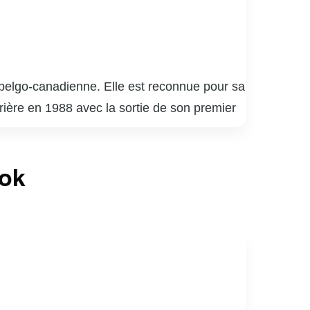
e belgo-canadienne. Elle est reconnue pour sa
rière en 1988 avec la sortie de son premier
cès retentissant en francophonie. Elle a
stinctions pour sa contribution à la musique.
ook
 lui a permis de toucher un public diversifié.
. Lara Fabian est appréciée non seulement
ciales et caritatives.