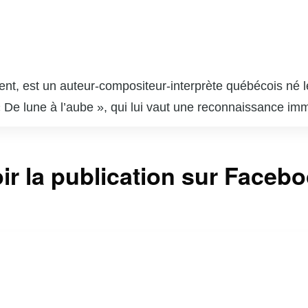
t, est un auteur-compositeur-interprète québécois né le
 De lune à l’aube », qui lui vaut une reconnaissance im
t électro, est caractérisé par des mélodies accrocheuse
dont le Félix de l’Album pop de l’année et l’Interprète m
ir la publication sur Faceb
13) et « Nos Eldorados » (2016), confirment son talent e
s causes sociales et environnementales, utilisant sa not
ntinue de marquer la scène musicale québécoise avec sa c