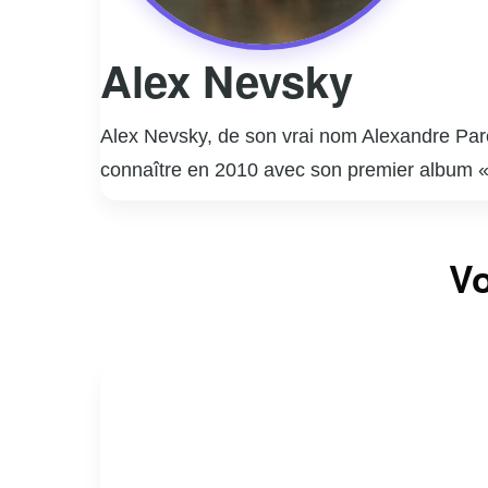
Alex Nevsky
Alex Nevsky, de son vrai nom Alexandre Paren
connaître en 2010 avec son premier album «
Son style musical, un mélange de pop, rock e
Nevsky remporte plusieurs prix prestigieux, 
Vo
albums suivants, « Himalaya mon amour » (20
musicale, Alex Nevsky s’implique dans diverse
enjeux importants.
Artiste polyvalent et engagé, Alex Nevsky co
explorant de nouvelles avenues artistiques.