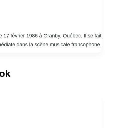
 17 février 1986 à Granby, Québec. Il se fait
médiate dans la scène musicale francophone.
s et des paroles poétiques.
asculin de l’année au Gala de l’ADISQ. Ses
ook
t sa popularité. En plus de sa carrière
oriété pour sensibiliser le public à des
réativité et son authenticité, tout en