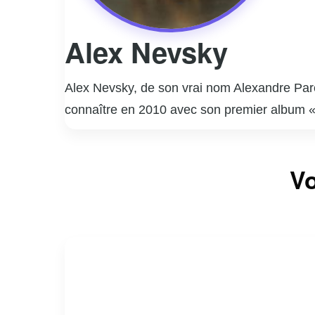
Alex Nevsky
Alex Nevsky, de son vrai nom Alexandre Paren
connaître en 2010 avec son premier album «
Son style musical, un mélange de pop, rock e
Nevsky remporte plusieurs prix prestigieux, 
Vo
albums suivants, « Himalaya mon amour » (20
musicale, Alex Nevsky s’implique dans diverse
enjeux importants.
Artiste polyvalent et engagé, Alex Nevsky co
explorant de nouvelles avenues artistiques.