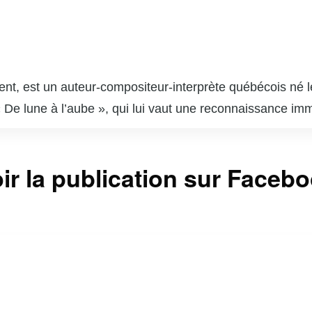
t, est un auteur-compositeur-interprète québécois né le
 De lune à l’aube », qui lui vaut une reconnaissance im
t électro, est caractérisé par des mélodies accrocheuse
dont le Félix de l’Album pop de l’année et l’Interprète m
ir la publication sur Faceb
13) et « Nos Eldorados » (2016), confirment son talent e
s causes sociales et environnementales, utilisant sa not
ntinue de marquer la scène musicale québécoise avec sa c