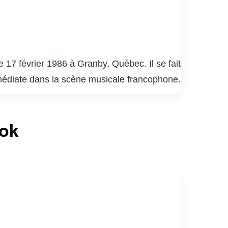
 17 février 1986 à Granby, Québec. Il se fait
médiate dans la scène musicale francophone.
s et des paroles poétiques.
asculin de l’année au Gala de l’ADISQ. Ses
ook
t sa popularité. En plus de sa carrière
oriété pour sensibiliser le public à des
réativité et son authenticité, tout en