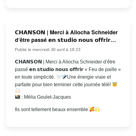
𝗖𝗛𝗔𝗡𝗦𝗢𝗡 | Merci à Aliocha Schneider
d’être passé 𝗲𝗻 𝘀𝘁𝘂𝗱𝗶𝗼 𝗻𝗼𝘂𝘀 𝗼𝗳𝗳𝗿𝗶𝗿…
Publié le mercredi 30 avril à 18:23
𝗖𝗛𝗔𝗡𝗦𝗢𝗡 | Merci à Aliocha Schneider d’être
passé 𝗲𝗻 𝘀𝘁𝘂𝗱𝗶𝗼 𝗻𝗼𝘂𝘀 𝗼𝗳𝗳𝗿𝗶𝗿 « Feu de paille »
en toute simplicité.
Une énergie vraie et
parfaite pour bien terminer cette journée télé!
: Mélia Goulet-Jacques
Ils sont tellement beaux ensemble