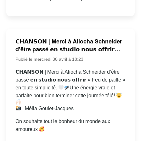
𝗖𝗛𝗔𝗡𝗦𝗢𝗡 | Merci à Aliocha Schneider
d’être passé 𝗲𝗻 𝘀𝘁𝘂𝗱𝗶𝗼 𝗻𝗼𝘂𝘀 𝗼𝗳𝗳𝗿𝗶𝗿…
Publié le mercredi 30 avril à 18:23
𝗖𝗛𝗔𝗡𝗦𝗢𝗡 | Merci à Aliocha Schneider d’être
passé 𝗲𝗻 𝘀𝘁𝘂𝗱𝗶𝗼 𝗻𝗼𝘂𝘀 𝗼𝗳𝗳𝗿𝗶𝗿 « Feu de paille »
en toute simplicité.
Une énergie vraie et
parfaite pour bien terminer cette journée télé!
: Mélia Goulet-Jacques
On souhaite tout le bonheur du monde aux
amoureux