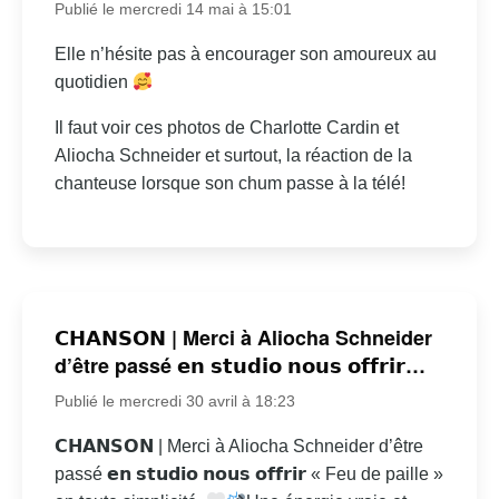
Publié le mercredi 14 mai à 15:01
Elle n’hésite pas à encourager son amoureux au
quotidien
Il faut voir ces photos de Charlotte Cardin et
Aliocha Schneider et surtout, la réaction de la
chanteuse lorsque son chum passe à la télé!
𝗖𝗛𝗔𝗡𝗦𝗢𝗡 | Merci à Aliocha Schneider
d’être passé 𝗲𝗻 𝘀𝘁𝘂𝗱𝗶𝗼 𝗻𝗼𝘂𝘀 𝗼𝗳𝗳𝗿𝗶𝗿…
Publié le mercredi 30 avril à 18:23
𝗖𝗛𝗔𝗡𝗦𝗢𝗡 | Merci à Aliocha Schneider d’être
passé 𝗲𝗻 𝘀𝘁𝘂𝗱𝗶𝗼 𝗻𝗼𝘂𝘀 𝗼𝗳𝗳𝗿𝗶𝗿 « Feu de paille »