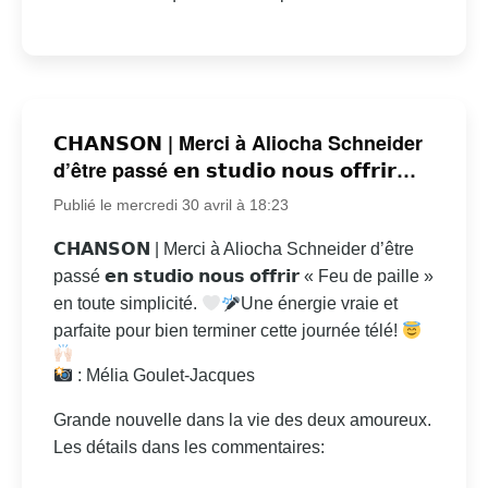
𝗖𝗛𝗔𝗡𝗦𝗢𝗡 | Merci à Aliocha Schneider
d’être passé 𝗲𝗻 𝘀𝘁𝘂𝗱𝗶𝗼 𝗻𝗼𝘂𝘀 𝗼𝗳𝗳𝗿𝗶𝗿…
Publié le mercredi 30 avril à 18:23
𝗖𝗛𝗔𝗡𝗦𝗢𝗡 | Merci à Aliocha Schneider d’être
passé 𝗲𝗻 𝘀𝘁𝘂𝗱𝗶𝗼 𝗻𝗼𝘂𝘀 𝗼𝗳𝗳𝗿𝗶𝗿 « Feu de paille »
en toute simplicité.
Une énergie vraie et
parfaite pour bien terminer cette journée télé!
: Mélia Goulet-Jacques
Grande nouvelle dans la vie des deux amoureux.
Les détails dans les commentaires: