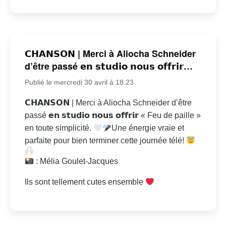
𝗖𝗛𝗔𝗡𝗦𝗢𝗡 | Merci à Aliocha Schneider
d’être passé 𝗲𝗻 𝘀𝘁𝘂𝗱𝗶𝗼 𝗻𝗼𝘂𝘀 𝗼𝗳𝗳𝗿𝗶𝗿…
Publié le mercredi 30 avril à 18:23
𝗖𝗛𝗔𝗡𝗦𝗢𝗡 | Merci à Aliocha Schneider d’être
passé 𝗲𝗻 𝘀𝘁𝘂𝗱𝗶𝗼 𝗻𝗼𝘂𝘀 𝗼𝗳𝗳𝗿𝗶𝗿 « Feu de paille »
en toute simplicité.
Une énergie vraie et
parfaite pour bien terminer cette journée télé!
: Mélia Goulet-Jacques
Ils sont tellement cutes ensemble