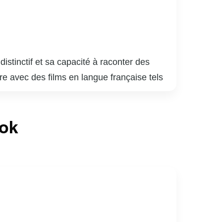
istinctif et sa capacité à raconter des
e avec des films en langue française tels
gné une reconnaissance internationale avec
rangère.
t « Arrival » (2016), ce dernier lui valant
ook
ite acclamée du classique de science-fiction.
ui a été salué pour sa vision audacieuse et
é, de la mémoire et de la moralité, le tout