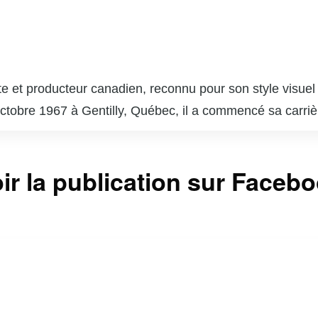
te et producteur canadien, reconnu pour son style visuel d
ctobre 1967 à Gentilly, Québec, il a commencé sa carrièr
ont reçu un accueil critique favorable. Villeneuve a ga
 a été nommé pour l’Oscar du meilleur film en langue ét
 Hollywood, dont « Prisoners » (2013), « Sicario » (2015) e
ir la publication sur Faceb
teur. En 2017, il a réalisé « Blade Runner 2049 », une su
oman emblématique de Frank Herbert, en un film épique q
nt caractérisé par une exploration des thèmes de l’identit
gnée et atmosphérique.