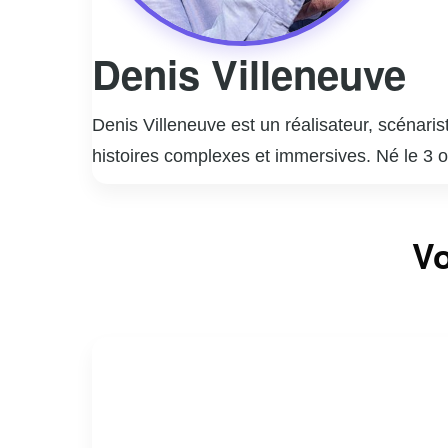
Denis Villeneuve
Denis Villeneuve est un réalisateur, scénaris
histoires complexes et immersives. Né le 3 o
que « Maelström » et « Polytechnique », qui 
« Incendies » (2010), un drame poignant qui
Il a ensuite dirigé plusieurs films à succès à
Vo
une nomination à l’Oscar du meilleur réalisa
En 2021, Villeneuve a adapté « Dune », le r
son ambition narrative. Son travail est souve
enveloppé dans une esthétique visuelle soi