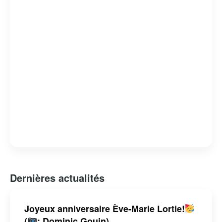
responsabilités professionnelles et ses engagements
personnels fait d’elle une personnalité respectée et
admirée. Avec une carrière qui s’étend sur plusieurs
décennies, Ève-Marie Lortie continue d’inspirer par son
dévouement et son authenticité.
Dernières actualités
Joyeux anniversaire Ève-Marie Lortie!
(
: Dominic Gouin)