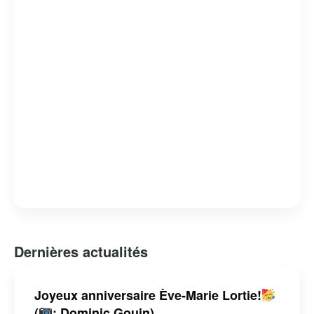
responsabilités professionnelles et ses engagements
personnels fait d’elle une personnalité respectée et
admirée. Avec une carrière qui s’étend sur plusieurs
décennies, Ève-Marie Lortie continue d’inspirer par son
dévouement et son authenticité.
Dernières actualités
Joyeux anniversaire Ève-Marie Lortie!
(
: Dominic Gouin)