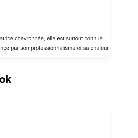
trice chevronnée, elle est surtout connue
ience par son professionnalisme et sa chaleur
avant de faire le saut à la télévision. Son
es à l’animation de segments culturels et de
ook
sieurs causes sociales, notamment celles
nelles et ses engagements personnels fait
Ève-Marie Lortie continue d’inspirer par son