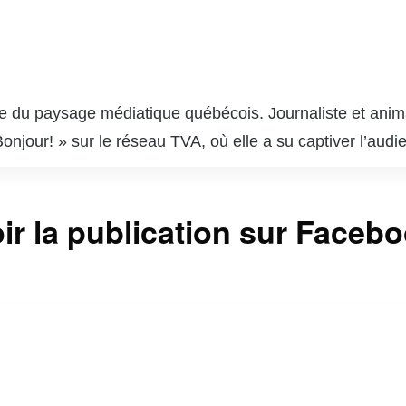
e du paysage médiatique québécois. Journaliste et anima
Bonjour! » sur le réseau TVA, où elle a su captiver l’aud
e a débuté sa carrière dans diverses stations de radio 
essionnante, allant de la couverture de nouvelles local
ir la publication sur Faceb
la télévision, Ève-Marie est également engagée dans plu
 capacité à jongler entre ses responsabilités profession
. Avec une carrière qui s’étend sur plusieurs décennies, 