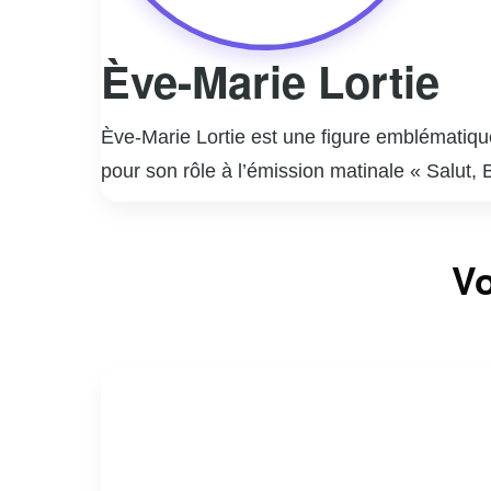
Ève-Marie Lortie
Ève-Marie Lortie est une figure emblématiqu
pour son rôle à l’émission matinale « Salut, 
humaine. Diplômée en communication, Ève-Mari
parcours est marqué par une polyvalence impr
Vo
divertissement. En dehors de son travail à 
touchant la santé mentale et l’éducation. Sa
d’elle une personnalité respectée et admirée
dévouement et son authenticité.