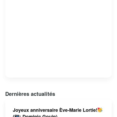
responsabilités professionnelles et ses engagements
personnels fait d’elle une personnalité respectée et
admirée. Avec une carrière qui s’étend sur plusieurs
décennies, Ève-Marie Lortie continue d’inspirer par son
dévouement et son authenticité.
Dernières actualités
Joyeux anniversaire Ève-Marie Lortie!
(
: Dominic Gouin)