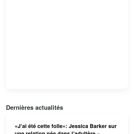
encourageant les lecteurs à participer via les réseaux
sociaux et les commentaires. En somme,
Hollywoodpq.com est une plateforme vibrante et actuelle,
offrant un regard unique sur le monde glamour des
célébrités.
Dernières actualités
«J’ai été cette folle»: Jessica Barker sur
une relation née dans l’adultère –