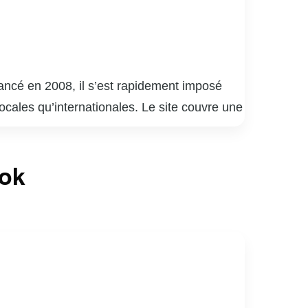
Lancé en 2008, il s’est rapidement imposé
ocales qu’internationales. Le site couvre une
e aux événements mondains et aux tendances
s de photos, des vidéos exclusives et des
ook
ge public, curieux de tout savoir sur leurs
nt les lecteurs à participer via les
elle, offrant un regard unique sur le