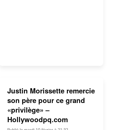
Justin Morissette remercie
son père pour ce grand
«privilège» –
Hollywoodpq.com
Publié le mardi 10 février à 21:32