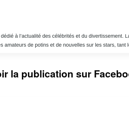
dié à l’actualité des célébrités et du divertissement. 
amateurs de potins et de nouvelles sur les stars, tant l
s nouvelles sur les vedettes du cinéma et de la musiqu
ortages, Hollywoodpq.com propose également des galerie
ir la publication sur Faceb
râce à son ton léger et divertissant, le site attire un lar
ue par son approche dynamique et interactive, encouragea
me, Hollywoodpq.com est une plateforme vibrante et actu