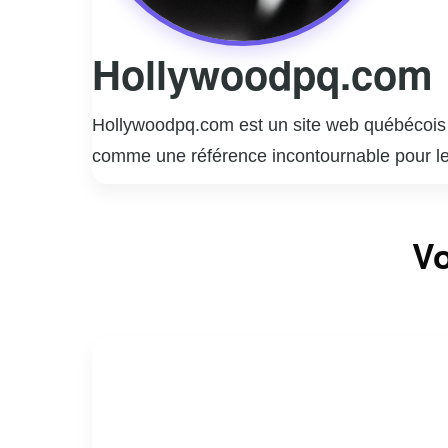
Hollywoodpq.com
Hollywoodpq.com est un site web québécois dé
comme une référence incontournable pour les 
vaste gamme de sujets, allant des dernière
de la mode. En plus des articles et des rep
Vo
entrevues avec des personnalités influentes. G
idoles préférées. Hollywoodpq.com se disting
réseaux sociaux et les commentaires. En som
monde glamour des célébrités.