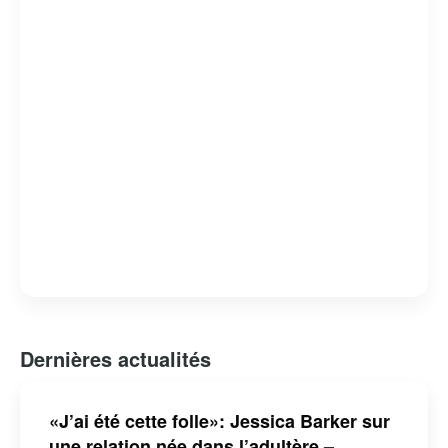
encourageant les lecteurs à participer via les réseaux
sociaux et les commentaires. En somme,
Hollywoodpq.com est une plateforme vibrante et actuelle,
offrant un regard unique sur le monde glamour des
célébrités.
Dernières actualités
«J’ai été cette folle»: Jessica Barker sur
une relation née dans l’adultère –